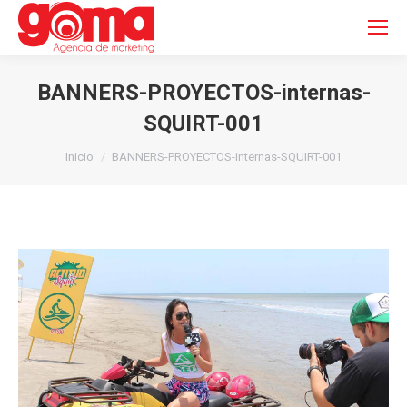
Buscar:
BANNERS-PROYECTOS-internas-
SQUIRT-001
Estás aquí:
Inicio
BANNERS-PROYECTOS-internas-SQUIRT-001